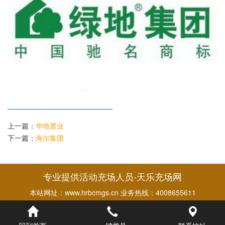
上一篇：
华地置业
下一篇：
海尔集团
专业提供活动充场人员-天乐充场网
本站网址：www.hrbcmgs.cn 业务热线：4008655611